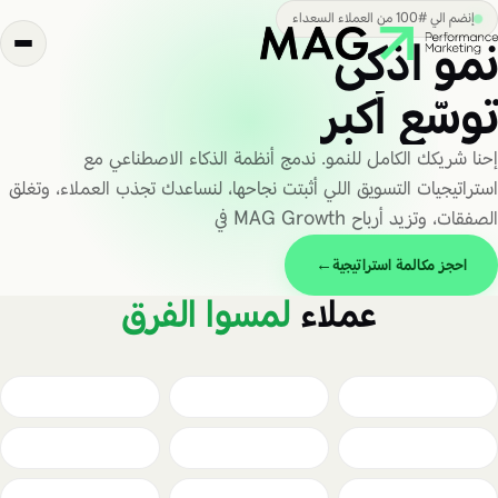
Ski
إنضم الي #100 من العملاء السعداء
t
نمو اذكي
conten
توسّع أكبر
إحنا شريكك الكامل للنمو. ندمج أنظمة الذكاء الاصطناعي مع
استراتيجيات التسويق اللي أثبتت نجاحها، لنساعدك تجذب العملاء، وتغلق
الصفقات، وتزيد أرباح MAG Growth في
احجز مكالمة استراتيجية
→
عملاء
لمسوا الفرق