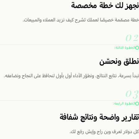
نجهز لك خطة مخصصة
خطة مصمّمة خصيصًا لعملك تشرح كيف نزيد العملاء والمبيعات.
02
الخطوة الثالثة:
نطلق ونحسّن
نبدأ بسرعة، نتابع النتائج، ونطوّر الأداء أول بأول لنحافظ على النجاح ونضاعفه.
03
الخطوة الرابعة:
تقارير واضحة ونتائج شفافة
كل دولار تعرف وين راح وإيش رجّع لك.